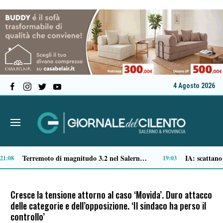
4 Agosto 2026
allevamenti
Aldo Olivieri su Forbes: il racconto del Cilento che dai social arriva all’impresa
16:07
16:02
Cresce la tensione attorno al caso ‘Movida’. Duro attacco
delle categorie e dell’opposizione. ‘Il sindaco ha perso il
controllo’