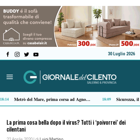
30 Luglio 2026
Capaccio Paestum spazio di legalità: oltre 43 ettari di beni confiscati destinati a progetti sociali
5
14:14
La prima cosa bella dopo il virus? Tutti i ‘poivorrei’ dei
cilentani
22 Aprile 2020
| di
Luigi Martino