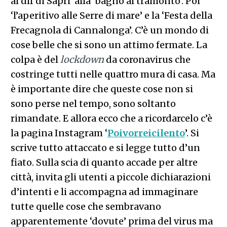
al dlf di Sapri’ alla ‘bagno al tramonto’. Poi
‘l’aperitivo alle Serre di mare’ e la ‘Festa della
Frecagnola di Cannalonga’. C’è un mondo di
cose belle che si sono un attimo fermate. La
colpa è del
lockdown
da coronavirus che
costringe tutti nelle quattro mura di casa. Ma
è importante dire che queste cose non si
sono perse nel tempo, sono soltanto
rimandate. E allora ecco che a ricordarcelo c’è
la pagina Instagram ‘
Poivorreicilento
’. Si
scrive tutto attaccato e si legge tutto d’un
fiato. Sulla scia di quanto accade per altre
città, invita gli utenti a piccole dichiarazioni
d’intenti e li accompagna ad immaginare
tutte quelle cose che sembravano
apparentemente ‘dovute’ prima del virus ma