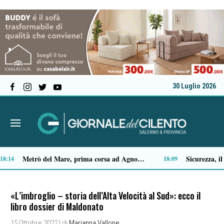
30 Luglio 2026
Capaccio Paestum spazio di legalità: oltre 43 ettari di beni confiscati destinati a progetti sociali
5
14:14
«L’imbroglio – storia dell’Alta Velocità al Sud»: ecco il
libro dossier di Maldonato
15 Ottobre 2022
| di
Marianna Vallone