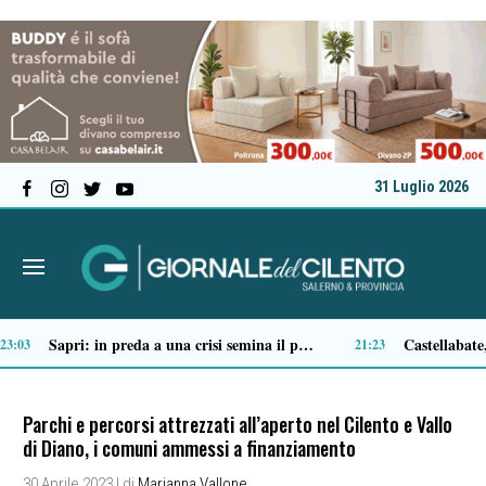
31 Luglio 2026
Tortorella celebra la Fiera di San Basilio: tra antichi mestieri, bestiame e la musica della Bandabardò
:51
14:49
Parchi e percorsi attrezzati all’aperto nel Cilento e Vallo
di Diano, i comuni ammessi a finanziamento
30 Aprile 2023
| di
Marianna Vallone