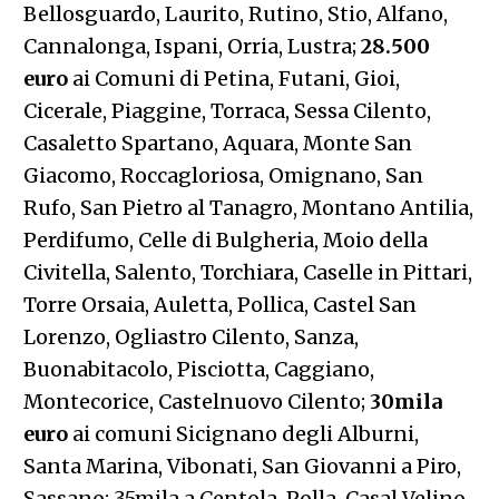
Bellosguardo, Laurito, Rutino, Stio, Alfano,
Cannalonga, Ispani, Orria, Lustra;
28.500
euro
ai Comuni di Petina, Futani, Gioi,
Cicerale, Piaggine, Torraca, Sessa Cilento,
Casaletto Spartano, Aquara, Monte San
Giacomo, Roccagloriosa, Omignano, San
Rufo, San Pietro al Tanagro, Montano Antilia,
Perdifumo, Celle di Bulgheria, Moio della
Civitella, Salento, Torchiara, Caselle in Pittari,
Torre Orsaia, Auletta, Pollica, Castel San
Lorenzo, Ogliastro Cilento, Sanza,
Buonabitacolo, Pisciotta, Caggiano,
Montecorice, Castelnuovo Cilento;
30mila
euro
ai comuni Sicignano degli Alburni,
Santa Marina, Vibonati, San Giovanni a Piro,
Sassano; 35mila a Centola, Polla, Casal Velino,