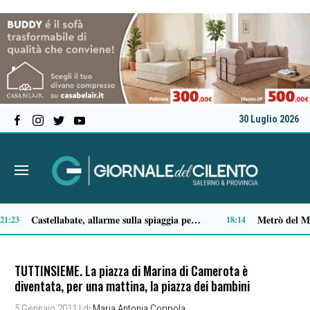
30 Luglio 2026
Premio Terre del Bussento, si alza il sipario: stasera Roberto Fico apre l’11ª edizione
14:49
14:35
TUTTINSIEME. La piazza di Marina di Camerota è
diventata, per una mattina, la piazza dei bambini
5 Gennaio 2011
| di
Maria Antonia Coppola