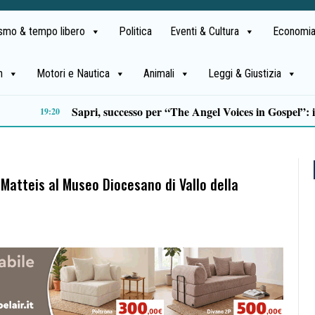
ismo & tempo libero
Politica
Eventi & Cultura
Economia
h
Motori e Nautica
Animali
Leggi & Giustizia
Sette italiani su dieci preferiscono le destinazioni nazionali per le vacanze di agosto
12:59
 Matteis al Museo Diocesano di Vallo della