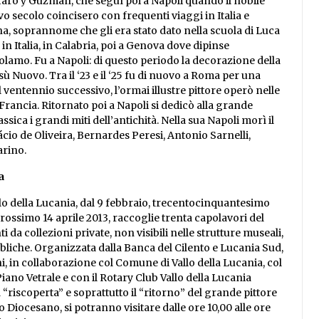
aro y Guzmán, che seguì poi a Napoli quando il nobile
 secolo coincisero con frequenti viaggi in Italia e
ina, soprannome che gli era stato dato nella scuola di Luca
 in Italia, in Calabria, poi a Genova dove dipinse
lamo. Fu a Napoli: di questo periodo la decorazione della
sù Nuovo. Tra il ‘23 e il ‘25 fu di nuovo a Roma per una
ventennio successivo, l’ormai illustre pittore operò nelle
Francia. Ritornato poi a Napoli si dedicò alla grande
ica i grandi miti dell’antichità. Nella sua Napoli morì il
nácio de Oliveira, Bernardes Peresi, Antonio Sarnelli,
arino.
a
lo della Lucania, dal 9 febbraio, trecentocinquantesimo
prossimo 14 aprile 2013, raccoglie trenta capolavori del
i da collezioni private, non visibili nelle strutture museali,
liche. Organizzata dalla Banca del Cilento e Lucania Sud,
i, in collaborazione col Comune di Vallo della Lucania, col
ano Vetrale e con il Rotary Club Vallo della Lucania
 “riscoperta” e soprattutto il “ritorno” del grande pittore
eo Diocesano, si potranno visitare dalle ore 10,00 alle ore