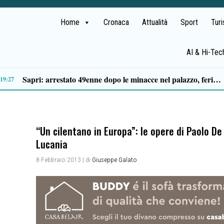
Home
Cronaca
Attualità
Sport
Tur
AI & Hi-Tec
Tragico incidente sulla Cilentana: muore motociclista di 37 anni
13:20
“Un cilentano in Europa”: le opere di Paolo De
Lucania
8 Febbraio 2013
| di
Giuseppe Galato