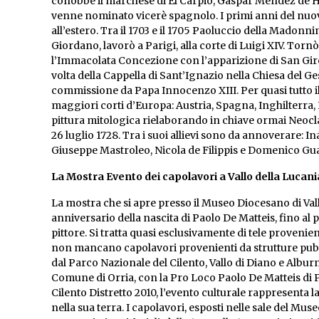
conobbe il marchese di El Carpio, Gaspar Méndez de H
venne nominato vicerè spagnolo. I primi anni del nuovo
all’estero. Tra il 1703 e il 1705 Paoluccio della Madonn
Giordano, lavorò a Parigi, alla corte di Luigi XIV. Tornò
l’Immacolata Concezione con l’apparizione di San Giro
volta della Cappella di Sant’Ignazio nella Chiesa del Ge
commissione da Papa Innocenzo XIII. Per quasi tutto il 
maggiori corti d’Europa: Austria, Spagna, Inghilterra, 
pittura mitologica rielaborando in chiave ormai Neoclass
26 luglio 1728. Tra i suoi allievi sono da annoverare: I
Giuseppe Mastroleo, Nicola de Filippis e Domenico Gu
La Mostra Evento dei capolavori a Vallo della Lucani
La mostra che si apre presso il Museo Diocesano di Val
anniversario della nascita di Paolo De Matteis, fino al 
pittore. Si tratta quasi esclusivamente di tele provenient
non mancano capolavori provenienti da strutture pubb
dal Parco Nazionale del Cilento, Vallo di Diano e Alburn
Comune di Orria, con la Pro Loco Paolo De Matteis di Pi
Cilento Distretto 2010, l’evento culturale rappresenta la
nella sua terra. I capolavori, esposti nelle sale del Mus