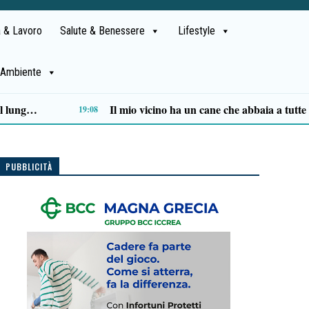
 & Lavoro
Salute & Benessere
Lifestyle
Ambiente
“Come vele al vento” di Angela Veneroso chiude con successo la rassegna letteraria a Pisciotta
12:37
PUBBLICITÀ