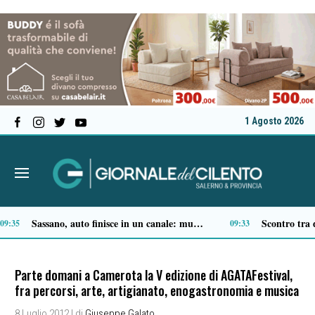
1 Agosto 2026
i Flegrei, dopo il sisma proseguono i controlli: paura tra i residenti
È morto don Antonio Mazzi, il prete degli ultimi fondò la Fondazione Exodus
19:47
19:41
Parte domani a Camerota la V edizione di AGATAFestival,
fra percorsi, arte, artigianato, enogastronomia e musica
8 Luglio 2012
| di
Giuseppe Galato