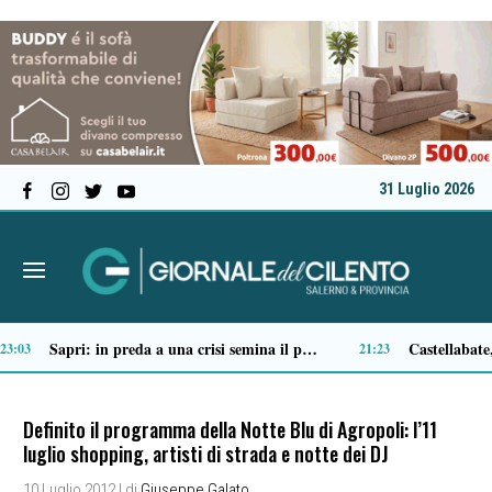
31 Luglio 2026
Ascea, nuova giunta per Sansone: Filippo Dragone vicesindaco, Egidio Criscuolo assessore ai Lavori Pubblici
Tortorella celebra la Fiera di San Basilio: tra antichi mestieri, bestiame e la musica della Bandabardò
14:51
14:49
Definito il programma della Notte Blu di Agropoli: l’11
luglio shopping, artisti di strada e notte dei DJ
10 Luglio 2012
| di
Giuseppe Galato