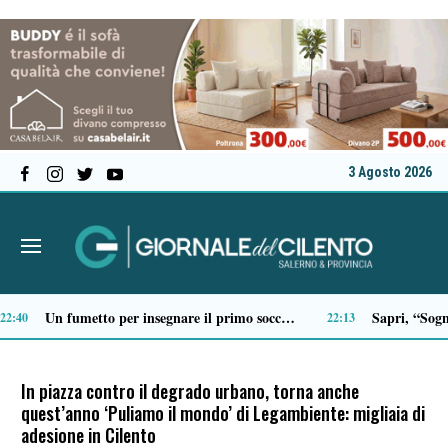
3 Agosto 2026
Scario, Sorrentino: «Barche troppo vicine alla costa della Molara, più controlli»
19:19
19:18
In piazza contro il degrado urbano, torna anche
quest’anno ‘Puliamo il mondo’ di Legambiente: migliaia di
adesione in Cilento