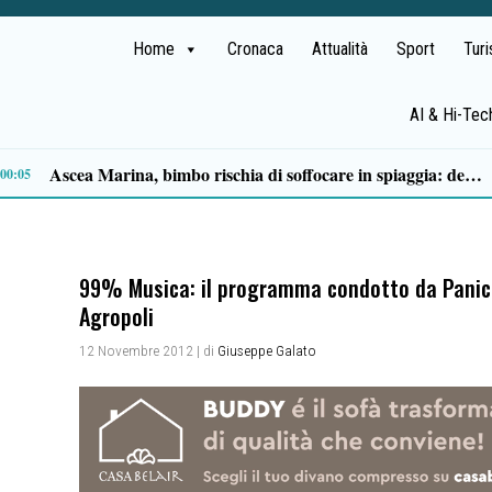
Home
Cronaca
Attualità
Sport
Tur
AI & Hi-Tec
Milan in lutto, addio a Franco Baresi: il commosso saluto del club
13:53
99% Musica: il programma condotto da Panico 
Agropoli
12 Novembre 2012
| di
Giuseppe Galato