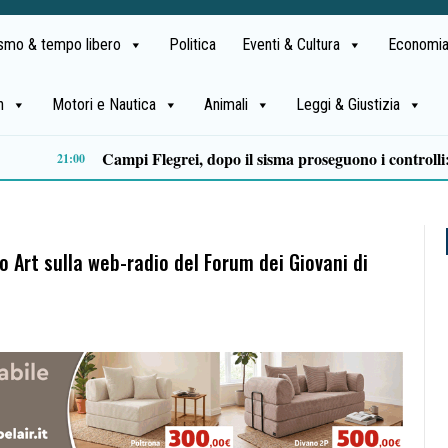
ismo & tempo libero
Politica
Eventi & Cultura
Economia
h
Motori e Nautica
Animali
Leggi & Giustizia
Castellabate, Spinelli e Di Luccia uniscono le forze in vista delle comunali 2027
13:32
Art sulla web-radio del Forum dei Giovani di