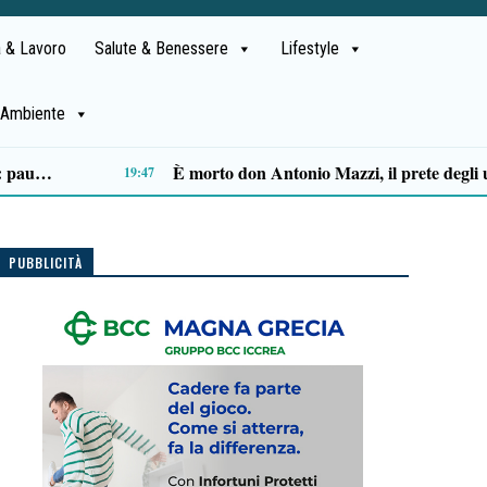
 & Lavoro
Salute & Benessere
Lifestyle
Ambiente
Ascea, Pietro D’Angiolillo: «La nuova giunta guarda al futuro, con gli occhi del passato»
13:11
PUBBLICITÀ