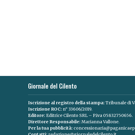
Giornale del Cilento
Iscrizione al registro della stampa:
Tribunale di V
Iscrizione ROC:
n° 33606/2019.
Editore:
Editrice Cilento SRL – P.iva 05832750656.
Direttore Responsabile:
Marianna Vallone.
Per la tua pubblicità:
concessionaria@paganicaepa
Contatti:
redazione@giornaledelcilento.it