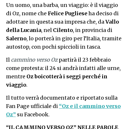
Un uomo, una barba, un viaggio: è il viaggio
di Oz, nome che
Felice Pugliese
ha deciso di
adottare in questa sua impresa che, da
Vallo
della Lucania
, nel
Cilento
, in provincia di
Salerno
, lo porterà in giro per l’Italia, tramite
autostop, con pochi spiccioli in tasca.
Il
cammino verso Oz
partirà il 23 febbraio
come protesta: il 24 si andrà infatti alle urne,
mentre
Oz boicotterà i seggi perché in
viaggio
.
Il tutto verrà documentato e riportato sulla
Fan Page ufficiale di
“Oz e il cammino verso
Oz”
su Facebook.
“IL CAMMINO VERSO OZ” NELLE PAROLE