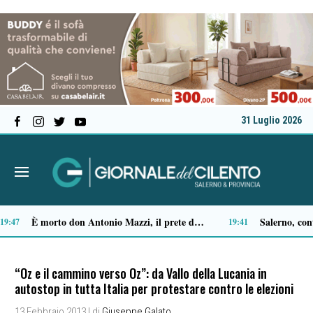
31 Luglio 2026
Ascea, Pietro D’Angiolillo: «La nuova giunta guarda al futuro, con gli occhi del passato»
13:11
“Oz e il cammino verso Oz”: da Vallo della Lucania in
autostop in tutta Italia per protestare contro le elezioni
13 Febbraio 2013
| di
Giuseppe Galato