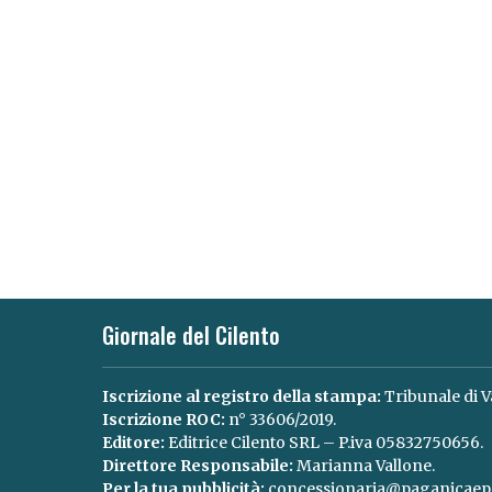
Giornale del Cilento
Iscrizione al registro della stampa:
Tribunale di V
Iscrizione ROC:
n° 33606/2019.
Editore:
Editrice Cilento SRL – P.iva 05832750656.
Direttore Responsabile:
Marianna Vallone.
Per la tua pubblicità:
concessionaria@paganicaepa