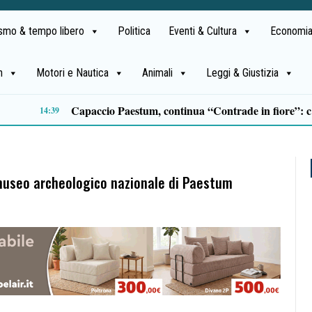
ismo & tempo libero
Politica
Eventi & Cultura
Economia
h
Motori e Nautica
Animali
Leggi & Giustizia
Camion si ribalta sul raccordo Salerno-Avellino: disagi verso Fratte
11:50
l museo archeologico nazionale di Paestum