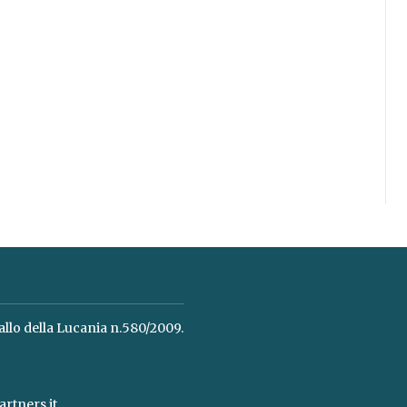
allo della Lucania n.580/2009.
rtners.it