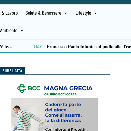
 & Lavoro
Salute & Benessere
Lifestyle
Ambiente
“Legami intrecciati”, Pasqualina Montesano rompe il silenzio e trasforma il dolore in coraggio
11:29
PUBBLICITÀ