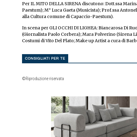
Per IL MITO DELLA SIRENA discutono: Dott.ssa Marina 
Paestum); M° Luca Gaeta (Musicista); Prof.ssa Antonell
alla Cultura comune di Capaccio-Paestum).
In scena per GLI OCCHI DI LIGHEA: Biancarosa Di Ruocc
(Giornalista Paolo Corbera); Mara Polverino (Sirena Lig
Costumi di Vito Del Plato; Make up Artist a cura di B
CONSIGLIATI PER TE
©Riproduzione riservata