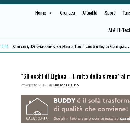
Home
Cronaca
Attualità
Sport
Tur
AI & Hi-Tec
Allerta meteo gialla in Campania: temporali improvvisi e intensi fino alle 21
12:11
“Gli occhi di Lighea – il mito della sirena” a
22 Agosto 2012
| di
Giuseppe Galato