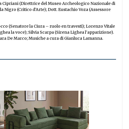
Cipriani (Direttrice del Museo Archeologico Nazionale di
a Nigro (Critico d’Arte); Dott. Eustachio Voza (Assessore
o (Senatore la Ciura – ruolo en travesti); Lorenzo Vitale
hea la voce); Silvia Scarpa (Sirena Lighea l’apparizione).
arbara De Marco; Musiche a cura di Gianluca Lamanna.