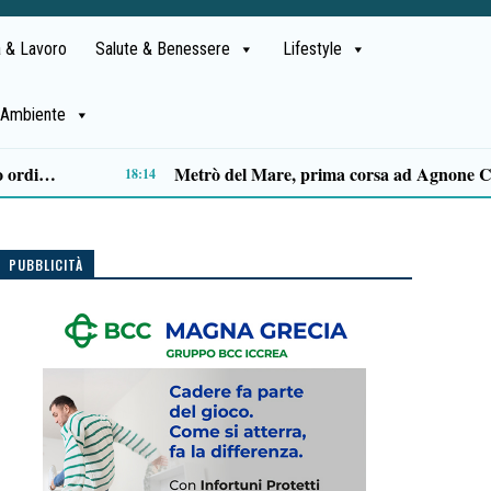
 & Lavoro
Salute & Benessere
Lifestyle
Ambiente
Capaccio Paestum spazio di legalità: oltre 43 ettari di beni confiscati destinati a progetti sociali
14:14
PUBBLICITÀ