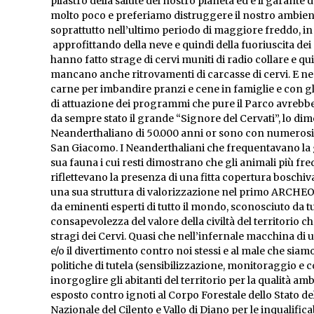
pilastro della salute del nostro pianeta ed è il garant
molto poco e preferiamo distruggere il nostro ambiente 
soprattutto nell’ultimo periodo di maggiore freddo, in
approfittando della neve e quindi della fuoriuscita dei 
hanno fatto strage di cervi muniti di radio collare e q
mancano anche ritrovamenti di carcasse di cervi. E ne
carne per imbandire pranzi e cene in famiglie e con gli 
di attuazione dei programmi che pure il Parco avrebbe
da sempre stato il grande “Signore del Cervati”, lo dim
Neanderthaliano di 50.000 anni or sono con numerosi ri
San Giacomo. I Neanderthaliani che frequentavano la go
sua fauna i cui resti dimostrano che gli animali più fr
riflettevano la presenza di una fitta copertura boschiva de
una sua struttura di valorizzazione nel primo ARCHEOD
da eminenti esperti di tutto il mondo, sconosciuto da t
consapevolezza del valore della civiltà del territorio c
stragi dei Cervi. Quasi che nell’infernale macchina d
e/o il divertimento contro noi stessi e al male che siamo
politiche di tutela (sensibilizzazione, monitoraggio e 
inorgoglire gli abitanti del territorio per la qualità am
esposto contro ignoti al Corpo Forestale dello Stato 
Nazionale del Cilento e Vallo di Diano per le inqualifica