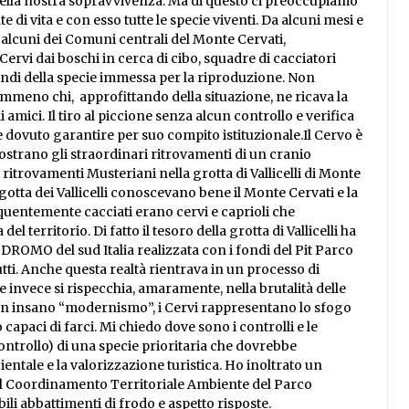
e della nostra sopravvivenza. Ma di questo ci preoccupiamo
di vita e con esso tutte le specie viventi. Da alcuni mesi e
 alcuni dei Comuni centrali del Monte Cervati,
Cervi dai boschi in cerca di cibo, squadre di cacciatori
uindi della specie immessa per la riproduzione. Non
mmeno chi, approfittando della situazione, ne ricava la
amici. Il tiro al piccione senza alcun controllo e verifica
 dovuto garantire per suo compito istituzionale.Il Cervo è
ostrano gli straordinari ritrovamenti di un cranio
trovamenti Musteriani nella grotta di Vallicelli di Monte
tta dei Vallicelli conoscevano bene il Monte Cervati e la
equentemente cacciati erano cervi e caprioli che
l territorio. Di fatto il tesoro della grotta di Vallicelli ha
ROMO del sud Italia realizzata con i fondi del Pit Parco
utti. Anche questa realtà rientrava in un processo di
he invece si rispecchia, amaramente, nella brutalità delle
i un insano “modernismo”, i Cervi rappresentano lo sfogo
 capaci di farci. Mi chiedo dove sono i controlli e le
controllo) di una specie prioritaria che dovrebbe
bientale e la valorizzazione turistica. Ho inoltrato un
del Coordinamento Territoriale Ambiente del Parco
bili abbattimenti di frodo e aspetto risposte.