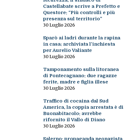
Sicurezza, il sindaco di
Castellabate scrive a Prefetto e
Questore: “Più controlli e più
presenza sul territorio”
30 Luglio 2026
Sparò ai ladri durante la rapina
in casa: archiviata l’inchiesta
per Aurelio Valiante
30 Luglio 2026
Tamponamento sulla litoranea
di Pontecagnano: due ragazze
ferite, madre e figlia illese
30 Luglio 2026
Traffico di cocaina dal Sud
America, la coppia arrestata è di
Buonabitacolo: avrebbe
rifornito il Vallo di Diano
30 Luglio 2026
Salerno: propaganda neonazista