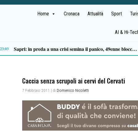
Home
Cronaca
Attualità
Sport
Tur
AI & Hi-Tec
Tortorella celebra la Fiera di San Basilio: tra antichi mestieri, bestiame e la musica della Bandabardò
14:49
Caccia senza scrupoli ai cervi del Cervati
7 Febbraio 2011
| di
Domenico Nicoletti