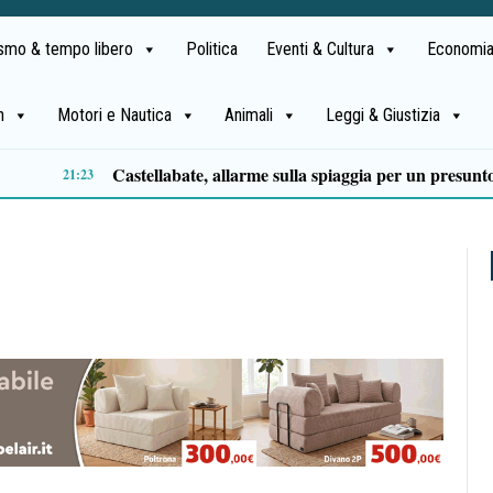
ismo & tempo libero
Politica
Eventi & Cultura
Economia
h
Motori e Nautica
Animali
Leggi & Giustizia
Premio Terre del Bussento, si alza il sipario: stasera Roberto Fico apre l’11ª edizione
14:35