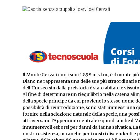
Il Monte Cervati con i suoi 1.898 m s.l.m., è il monte pi
Diano ne rappresenta una delle sue più straordinarie ri
dell’Unesco sin dalla preistoria è stato abitato e vissut
Al fine di determinare un riequilibrio nella catena ali
della specie principe da cui proviene lo stesso nome del
possibilità di reintroduzione, sono stati immessi una qu
fornire nella selezione naturale della specie, una possi
attraversano l’Appennino centrale e quindi anche il M
innumerevoli esborsi per danni da fauna selvatica. La tu
nostra esistenza, ma anche per i nostri discendenti e per 