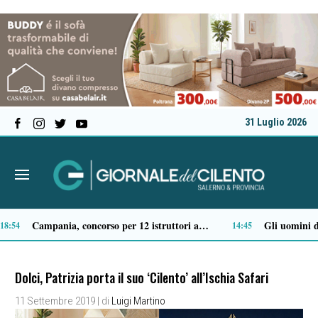
31 Luglio 2026
Come vestirsi in stile preppy: i capi indispensabili
2:50
12:29
Dolci, Patrizia porta il suo ‘Cilento’ all’Ischia Safari
11 Settembre 2019
| di
Luigi Martino