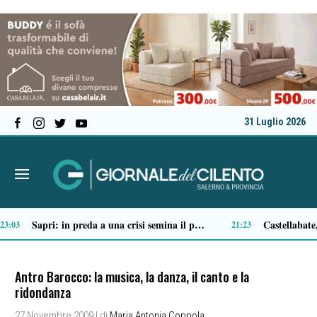
31 Luglio 2026
Tortorella celebra la Fiera di San Basilio: tra antichi mestieri, bestiame e la musica della Bandabardò
:51
14:49
Antro Barocco: la musica, la danza, il canto e la
ridondanza
27 Novembre 2009
| di
Maria Antonia Coppola