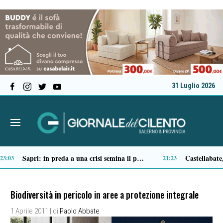
31 Luglio 2026
Ascea, nuova giunta per Sansone: Filippo Dragone vicesindaco, Egidio Criscuolo assessore ai Lavori Pubblici
Tortorella celebra la Fiera di San Basilio: tra antichi mestieri, bestiame e la musica della Bandabardò
14:51
Biodiversità in pericolo in aree a protezione integrale
1 Aprile 2011
| di
Paolo Abbate