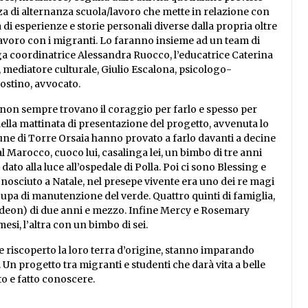
nza di alternanza scuola/lavoro
che mette in relazione con
a di esperienze e storie personali diverse dalla propria oltre
 lavoro con i migranti. Lo faranno insieme ad un team di
oga coordinatrice Alessandra Ruocco, l’educatrice Caterina
, mediatore culturale, Giulio Escalona, psicologo-
gostino, avvocato.
 non sempre trovano il coraggio per farlo e spesso per
della mattinata di presentazione del progetto, avvenuta lo
une di Torre Orsaia hanno provato a farlo davanti a decine
dal Marocco, cuoco lui, casalinga lei, un bimbo di tre anni
dato alla luce all’ospedale di Polla. Poi ci sono Blessing e
nosciuto a Natale, nel presepe vivente era uno dei re magi
cupa di manutenzione del verde. Quattro quinti di famiglia,
edeon) di due anni e mezzo. Infine Mercy e Rosemary
esi, l’altra con un bimbo di sei.
o e riscoperto la loro terra d’origine, stanno imparando
. U
n progetto
tra migranti e studenti che darà vita a belle
o e fatto conoscere.