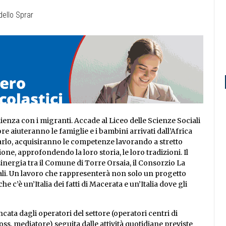
enza con i migranti. Accade al Liceo delle Scienze Sociali
re aiuteranno le famiglie e i bambini arrivati dall’Africa
farlo, acquisiranno le competenze lavorando a stretto
one, approfondendo la loro storia, le loro tradizioni. Il
nergia tra il
Comune di Torre Orsaia, il Consorzio La
iali. Un lavoro che rappresenterà non solo un progetto
he c’è un’Italia dei fatti di Macerata e
un’Italia dove gli
ancata da
gli operatori del settore (operatori centri di
oss, mediatore) seguita dalle attività quotidiane previste