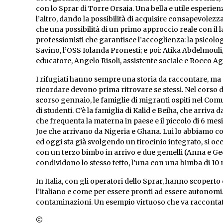
con lo Sprar di Torre Orsaia.
Una bella e utile esperie
l’altro, dando la possibilità di acquisire consapevolezz
che una possibilità di un primo approccio reale con il
professionisti che garantisce l’accoglienza: la psicol
Savino, l’OSS Iolanda Pronesti; e poi: Atika Abdelmouli
educatore, Angelo Risoli, assistente sociale e Rocco A
I rifugiati hanno sempre una storia da raccontare, ma
ricordare devono prima ritrovare se stessi. Nel corso 
scorso gennaio, le famiglie di migranti ospiti nel Com
di studenti. C’è la famiglia di Kalid e Beiha, che arriva 
che frequenta la materna in paese e il piccolo di 6 mesi 
Joe che arrivano da Nigeria e Ghana. Lui lo abbiamo co
ed oggi sta già svolgendo un tirocinio integrato, si oc
con un terzo bimbo in arrivo e due gemelli (Anna e G
condividono lo stesso tetto, l’una con una bimba di 10 m
In Italia, con gli operatori dello Sprar, hanno scopert
l’italiano e come per essere pronti ad essere autonomi
contaminazioni.
Un esempio virtuoso che va raccontat
©