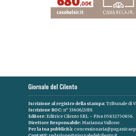
Giornale del Cilento
Iscrizione al registro della stampa:
Tribunale di V
Iscrizione ROC:
n° 33606/2019.
Editore:
Editrice Cilento SRL – P.iva 05832750656.
Direttore Responsabile:
Marianna Vallone.
Per la tua pubblicità:
concessionaria@paganicaepa
Contatti:
redazione@giornaledelcilento.it