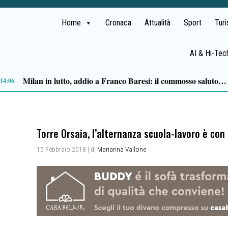
Home
Cronaca
Attualità
Sport
Tur
AI & Hi-Tec
Mobilità sostenibile, Baronissi conquista il primo posto in graduatoria per lo scuolabus elettrico
Torre Orsaia, l’alternanza scuola-lavoro è con 
15 Febbraio 2018
| di
Marianna Vallone