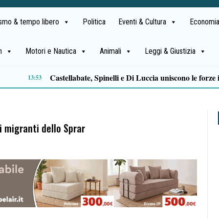
ismo & tempo libero
Politica
Eventi & Cultura
Economia
h
Motori e Nautica
Animali
Leggi & Giustizia
Legittima difesa Centola, Tommasetti: «Giustizia conferma che avevamo scelto bene»
11:05
i migranti dello Sprar