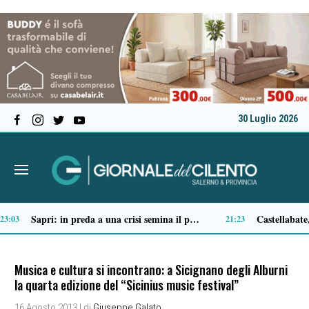
30 Luglio 2026
Tortorella celebra la Fiera di San Basilio: tra antichi mestieri, bestiame e la musica della Bandabardò
14:51
14:49
Musica e cultura si incontrano: a Sicignano degli Alburni
la quarta edizione del “Sicinius music festival”
16 Agosto 2013
| di
Giuseppe Galato