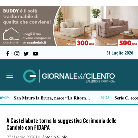
31 Luglio 2026
Sicurezza, il sindaco di Castellabate scrive a Prefetto e Questore: “Più controlli e più presenza sul territorio”
18:09
18:01
A Castellabate torna la suggestiva Cerimonia delle
Candele con FIDAPA
27 Maggio 2026
| di
Antonio Vuolo