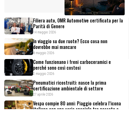
Filiera auto, OMR Automotive certificata per la
Parità di Genere
14 maggio 2026
In viaggio su due ruote? Ecco cosa non
dovrebbe mai mancare
8 maggio 2026
Come funzionano i freni carboceramici e
perché sono così costosi
2 maggio 2026
Pneumatici ricostruiti: nasce la prima
certificazione ambientale di settore
27 aprile 2026
Vespa compie 80 anni: Piaggio celebra l’icona
italiana con una serie speciale tra passato e
futuro
23 aprile 2026