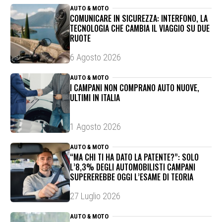
AUTO & MOTO
COMUNICARE IN SICUREZZA: INTERFONO, LA
TECNOLOGIA CHE CAMBIA IL VIAGGIO SU DUE
RUOTE
6 Agosto 2026
AUTO & MOTO
I CAMPANI NON COMPRANO AUTO NUOVE,
ULTIMI IN ITALIA
1 Agosto 2026
AUTO & MOTO
“MA CHI TI HA DATO LA PATENTE?”: SOLO
L’8,3% DEGLI AUTOMOBILISTI CAMPANI
SUPEREREBBE OGGI L’ESAME DI TEORIA
27 Luglio 2026
AUTO & MOTO