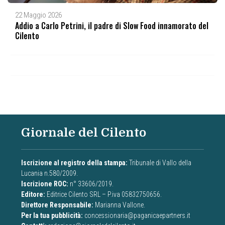
22 Maggio 2026
Addio a Carlo Petrini, il padre di Slow Food innamorato del
Cilento
Giornale del Cilento
Iscrizione al registro della stampa:
Tribunale di Vallo della
Lucania n.580/2009.
Iscrizione ROC:
n° 33606/2019.
Editore:
Editrice Cilento SRL – P.iva 05832750656.
Direttore Responsabile:
Marianna Vallone.
Per la tua pubblicità:
concessionaria@paganicaepartners.it