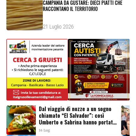
CAMPANIA DA GUSTARE: DIECI PIATTI CHE
RACCONTANO IL TERRITORIO
21 Luglio 2026
Dal viaggio di nozze a un sogno
chiamato “El Salvador”: così
Umberto e Sabrina hanno portato
il Messico a Salerno
16 Lug