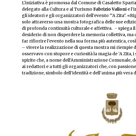
L’iniziativa è promossa dal Comune di Casaletto Sparta
delegato alla Cultura e al Turismo
Fabrizio Valioni
e l’
gli ideatori e gli organizzatori dell’evento “‘A Zita”. «
solo attraverso una mostra fotografica delle sue edizi
di profonda continuità culturale e affettiva. - spiega il
desiderio di non disperdere la memoria collettiva, m
far rifiorire l’evento nella sua forma più autentica, 
– vivere la realizzazione di questa mostra mi riempie d
osservavo con stupore e curiosità la magia de ‘A Zita, i s
spirito che, a nome dell’Amministrazione Comunale, des
ai redattori e a tutti gli organizzatori che, con passio
tradizione, simbolo dell’identità e dell’anima più vera 