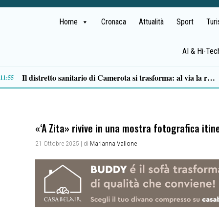
Home
Cronaca
Attualità
Sport
Tur
AI & Hi-Tec
09:49
«‘A Zita» rivive in una mostra fotografica it
21 Ottobre 2025
| di
Marianna Vallone