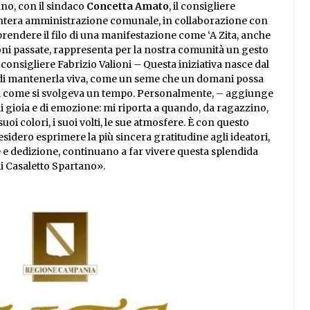
no, con il sindaco
Concetta Amato
, il consigliere
intera amministrazione comunale, in collaborazione con
Riprendere il filo di una manifestazione come ‘A Zita, anche
oni passate, rappresenta per la nostra comunità un gesto
 consigliere Fabrizio Valioni – Questa iniziativa nasce dal
a di mantenerla viva, come un seme che un domani possa
così come si svolgeva un tempo. Personalmente, – aggiunge
i gioia e di emozione: mi riporta a quando, da ragazzino,
uoi colori, i suoi volti, le sue atmosfere. È con questo
idero esprimere la più sincera gratitudine agli ideatori,
ne e dedizione, continuano a far vivere questa splendida
di Casaletto Spartano».