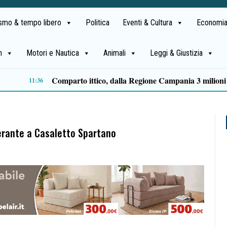
ismo & tempo libero
Politica
Eventi & Cultura
Economia
h
Motori e Nautica
Animali
Leggi & Giustizia
Lite degenera a San Mango Piemonte: 35enne ferito con un coltello, denunciato un anziano
09:46
inerante a Casaletto Spartano