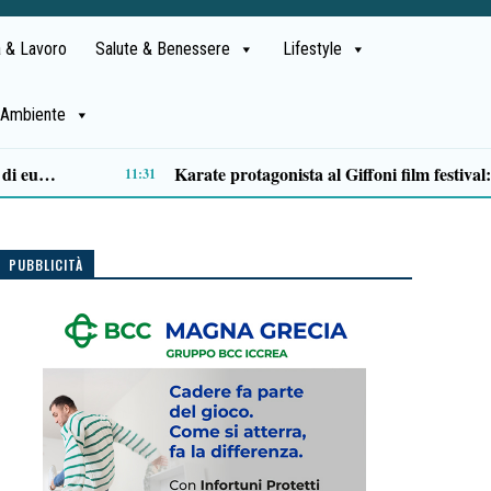
 & Lavoro
Salute & Benessere
Lifestyle
Ambiente
Tragedia Cilentana, fissati i funerali di Luigi Viscovo: 18enne indagato per omicidio colposo
09:05
PUBBLICITÀ