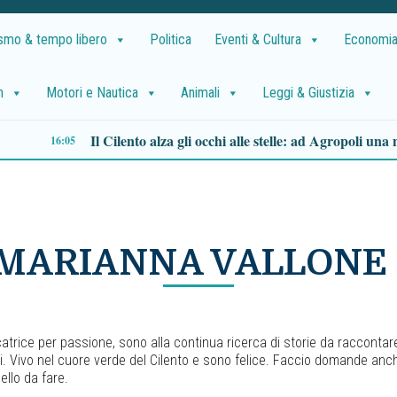
ismo & tempo libero
Politica
Eventi & Cultura
Economia
h
Motori e Nautica
Animali
Leggi & Giustizia
Olive ai frantoi entro sei ore, AIFO chiede di correggere la norma
13:33
MARIANNA VALLONE
atrice per passione, sono alla continua ricerca di storie da raccontar
. Vivo nel cuore verde del Cilento e sono felice. Faccio domande an
ello da fare.