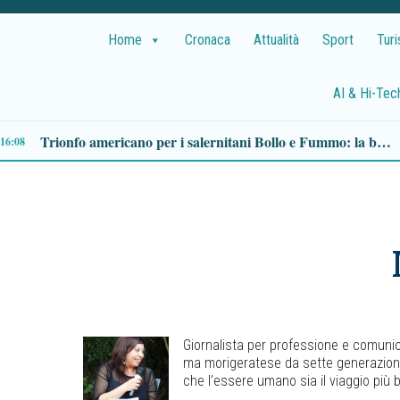
Home
Cronaca
Attualità
Sport
Tur
AI & Hi-Tec
Emergenza sangue in estate, il Servizio trasfusionale di Battipaglia invita alla donazione
14:09
Giornalista per professione e comunic
ma morigeratese da sette generazioni
che l’essere umano sia il viaggio più b