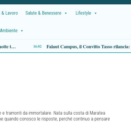
 & Lavoro
Salute & Benessere
Lifestyle
Ambiente
Invento Ruralis entra nel vivo: volontari europei, artisti e comunità abitano la Valle del Tanagro
13:01
e e tramonti da immortalare. Nata sulla costa di Maratea
che quando conosco le risposte, perché continuo a pensare