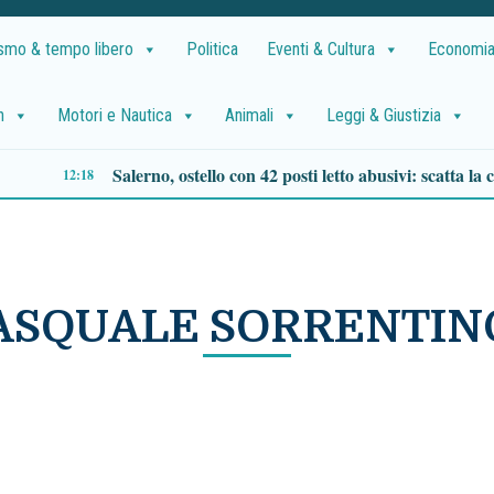
ismo & tempo libero
Politica
Eventi & Cultura
Economia
h
Motori e Nautica
Animali
Leggi & Giustizia
Uomo trovato morto ad Angri, l’identificazione potrebbe richiedere mesi
09:40
ASQUALE SORRENTIN