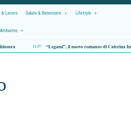
 & Lavoro
Salute & Benessere
Lifestyle
Ambiente
Eboli, ferito con un coltello davanti casa: nessun nome fornito agli investigatori
09:27
O