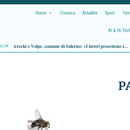
Home
Cronaca
Attualità
Sport
Tur
AI & Hi-Tec
erando gli alloggi Erp inutilizzati
09:51
P