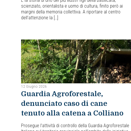
È la storia di uno dei più illustri figli della Basilicata,
scienziato, orientalista e uomo di cultura, finito però ai
margini della memoria collettiva. A riportare al centro
dell’attenzione la […]
12 Giugno 2026
Guardia Agroforestale,
denunciato caso di cane
tenuto alla catena a Colliano
Prosegue l’attività di controllo della Guardia Agroforestale