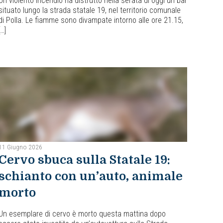
Un violento incendio ha distrutto nella serata di oggi un bar
situato lungo la strada statale 19, nel territorio comunale
di Polla. Le fiamme sono divampate intorno alle ore 21.15,
[…]
11 Giugno 2026
Cervo sbuca sulla Statale 19:
schianto con un’auto, animale
morto
Un esemplare di cervo è morto questa mattina dopo