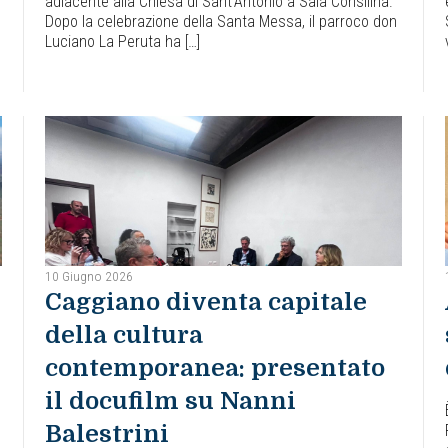
adiacente alla Chiesa di Sant’Antonio a Sala Consilina.
Dopo la celebrazione della Santa Messa, il parroco don
Luciano La Peruta ha […]
10 Giugno 2026
Caggiano diventa capitale
della cultura
contemporanea: presentato
il docufilm su Nanni
Balestrini