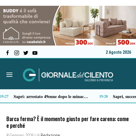
2 Agosto 2026
Tragico incidente sulla Cilentana: muore motociclista di 37 anni
41
13:20
Barca ferma? È il momento giusto per fare carena: come
e perché
8 Gennaio 2026
| di
Redazione