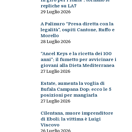
in giro per l’Italia”: tornano le
repliche su LA7
29 Luglio 2026
A Palinuro “Presa diretta con la
legalità”, ospiti Cantone, Ruffo e
Morello
28 Luglio 2026
“Ancel Keys e la ricetta dei 100
anni”: il fumetto per avvicinare i
giovani alla Dieta Mediterranea
27 Luglio 2026
Estate, aumenta la voglia di
Bufala Campana Dop: ecco le 5
posizioni per mangiarla
27 Luglio 2026
Cilentana, muore imprenditore
di Eboli: la vittima è Luigi
Viscovo
26 Luglio 2026