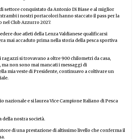
i settore conquistato da Antonio Di Biase e al miglior
trambi i nostri portacolori hanno staccato il pass per la
o nel Club Azzurro 2027.
edere due atleti della Lenza Valdianese qualificarsi
a mai accaduto prima nella storia della pesca sportiva
ri ragazzi si trovavano a oltre 900 chilometri da casa,
osi, ma non sono mai mancati i messaggi di
ella mia veste di Presidente, continuavo a coltivare un
ale.
o nazionale e si laurea Vice Campione Italiano di Pesca
a della nostra società.
utore di una prestazione di altissimo livello che conferma il
na.