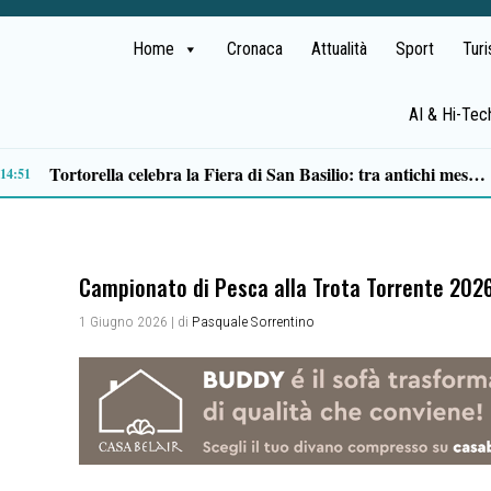
Home
Cronaca
Attualità
Sport
Tur
AI & Hi-Tec
Matera, PD: «Approvato assestamento bilancio regionale: più investimenti sui territori»
Campionato di Pesca alla Trota Torrente 2026:
1 Giugno 2026
| di
Pasquale Sorrentino