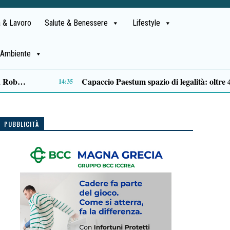
 & Lavoro
Salute & Benessere
Lifestyle
Ambiente
Il distretto sanitario di Camerota si trasforma: al via la realizzazione della casa di comunità
12:18
PUBBLICITÀ