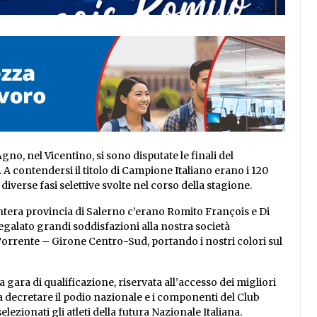
o, nel Vicentino, si sono disputate le finali del
A contendersi il titolo di Campione Italiano erano i 120
e diverse fasi selettive svolte nel corso della stagione.
intera provincia di Salerno c’erano Romito François e Di
egalato grandi soddisfazioni alla nostra società
Torrente – Girone Centro-Sud, portando i nostri colori sul
gara di qualificazione, riservata all’accesso dei migliori
 a decretare il podio nazionale e i componenti del Club
zionati gli atleti della futura Nazionale Italiana.