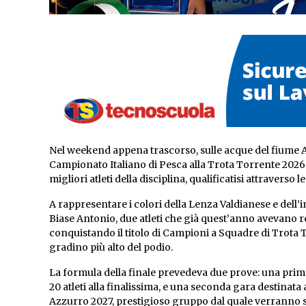
Nel weekend appena trascorso, sulle acque del fiume Agn
Campionato Italiano di Pesca alla Trota Torrente 2026. 
migliori atleti della disciplina, qualificatisi attraverso l
A rappresentare i colori della Lenza Valdianese e dell’
Biase Antonio, due atleti che già quest’anno avevano r
conquistando il titolo di Campioni a Squadre di Trota 
gradino più alto del podio.
La formula della finale prevedeva due prove: una prima 
20 atleti alla finalissima, e una seconda gara destinata
Azzurro 2027, prestigioso gruppo dal quale verranno sele