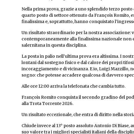
Nella prima prova, grazie a uno splendido terzo posto d
quarto posto di settore ottenuto da François Romito, en
finalissima e, soprattutto, hanno conquistato l’ingress
Un risultato straordinario per la nostra associazione: v
contemporaneamente alla finalissima nazionale non er
salernitana in questa disciplina.
La posta in palio nell’ultima prova era altissima. I nost
lontani dal sostegno fisico e dal calore dei propri tif
incoraggiamento e di vicinanza. E io, Luigi Mazzillo, n
sogno: che potesse accadere qualcosa di davvero speci
Alle ore 12:00 arriva la telefonata che cambia tutto.
François Romito conquista il secondo gradino del podi
alla Trota Torrente 2026.
Un risultato eccezionale, che entra di diritto nella stori
Chiude invece al 13° posto assoluto Antonio Di Biase, a
suo valore tra i migliori specialisti italiani della discipli