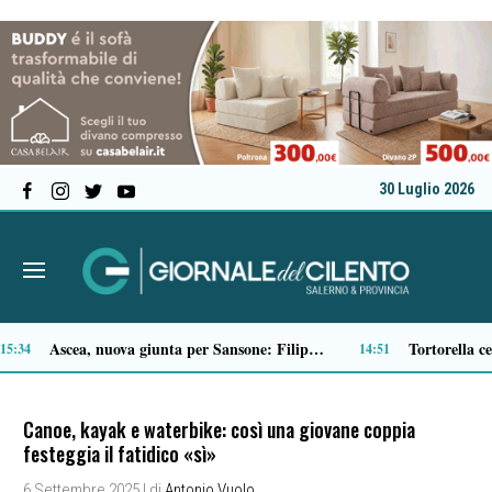
30 Luglio 2026
Microcemento, tutto quello che c’è da sapere prima di sceglierlo
13:43
13:22
Canoe, kayak e waterbike: così una giovane coppia
festeggia il fatidico «sì»
6 Settembre 2025
| di
Antonio Vuolo