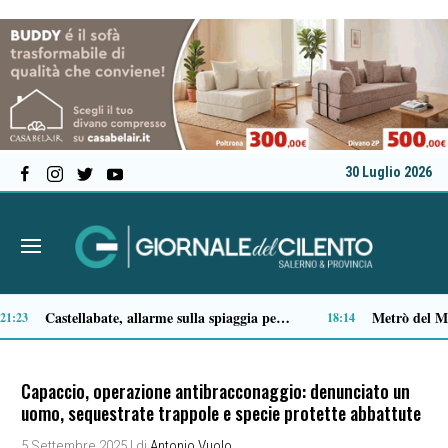
30 Luglio 2026
Premio Terre del Bussento, si alza il sipario: stasera Roberto Fico apre l’11ª edizione
14:35
Capaccio, operazione antibracconaggio: denunciato un
uomo, sequestrate trappole e specie protette abbattute
5 Settembre 2025
| di
Antonio Vuolo