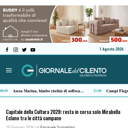
1 Agosto 2026
Milan in lutto, addio a Franco Baresi: il commosso saluto del club
14:14
13:53
Capitale della Cultura 2028: resta in corsa solo Mirabella
Eclano tra le città campane
20 Gennaio 2026
| di
Pasquale Sorrentino