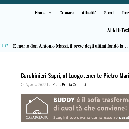
Home
Cronaca
Attualità
Sport
Tur
AI & Hi-Tec
Ascea, Pietro D’Angiolillo: «La nuova giunta guarda al futuro, con gli occhi del passato»
13:11
Carabinieri Sapri, al Luogotenente Pietro Marin
24 Agosto 2022
| di
Maria Emilia Cobucci