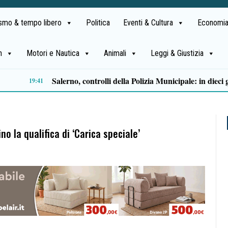
ismo & tempo libero
Politica
Eventi & Cultura
Economia
h
Motori e Nautica
Animali
Leggi & Giustizia
Premio Terre del Bussento: a Roberto Fico il riconoscimento nella serata inaugurale a Sapri
Come vestirsi in sti
12:50
o la qualifica di ‘Carica speciale’