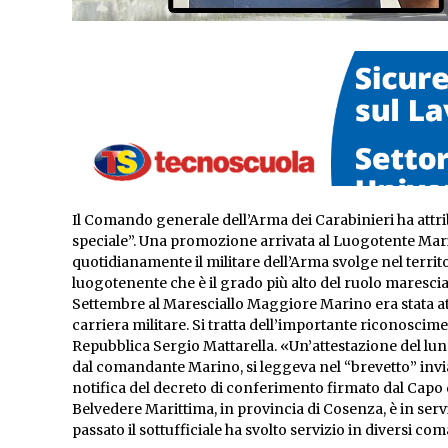
Il Comando generale dell’Arma dei Carabinieri ha attri
speciale”. Una promozione arrivata al Luogotente Marino
quotidianamente il militare dell’Arma svolge nel territ
luogotenente che è il grado più alto del ruolo marescial
Settembre al Maresciallo Maggiore Marino era stata attr
carriera militare. Si tratta dell’importante riconoscimen
Repubblica Sergio Mattarella. «Un’attestazione del lun
dal comandante Marino, si leggeva nel “brevetto” invia
notifica del decreto di conferimento firmato dal Capo d
Belvedere Marittima, in provincia di Cosenza, è in serviz
passato il sottufficiale ha svolto servizio in diversi c