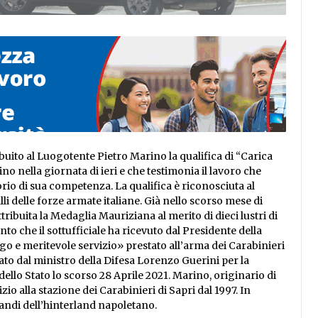
buito al Luogotente Pietro Marino la qualifica di “Carica
 nella giornata di ieri e che testimonia il lavoro che
orio di sua competenza. La qualifica è riconosciuta al
li delle forze armate italiane. Già nello scorso mese di
ibuita la Medaglia Mauriziana al merito di dieci lustri di
to che il sottufficiale ha ricevuto dal Presidente della
go e meritevole servizio» prestato all’arma dei Carabinieri
to dal ministro della Difesa Lorenzo Guerini per la
ello Stato lo scorso 28 Aprile 2021. Marino, originario di
io alla stazione dei Carabinieri di Sapri dal 1997. In
omandi dell’hinterland napoletano.