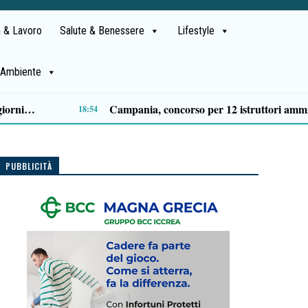
 & Lavoro
Salute & Benessere
Lifestyle
Ambiente
le preppy: i capi indispensabili
12:29
PUBBLICITÀ