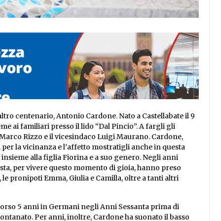
n altro centenario, Antonio Cardone. Nato a Castellabate il 9
 ai familiari presso il lido “Dal Pincio”. A fargli gli
 Marco Rizzo e il vicesindaco Luigi Maurano. Cardone,
 per la vicinanza e l’affetto mostratigli anche in questa
nsieme alla figlia Fiorina e a suo genero. Negli anni
 festa, per vivere questo momento di gioia, hanno preso
le pronipoti Emma, Giulia e Camilla, oltre a tanti altri
corso 5 anni in Germani negli Anni Sessanta prima di
llontanato. Per anni, inoltre, Cardone ha suonato il basso