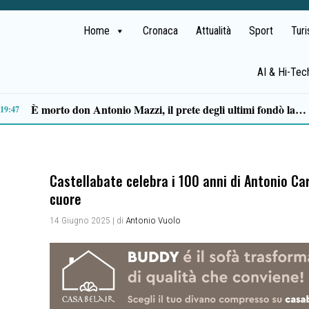
Home
Cronaca
Attualità
Sport
Tur
AI & Hi-Tec
Premio Terre del Bussento: a Roberto Fico il riconoscimento nella serata inaugurale a Sapri
11
Castellabate celebra i 100 anni di Antonio Ca
cuore
14 Giugno 2025
| di
Antonio Vuolo