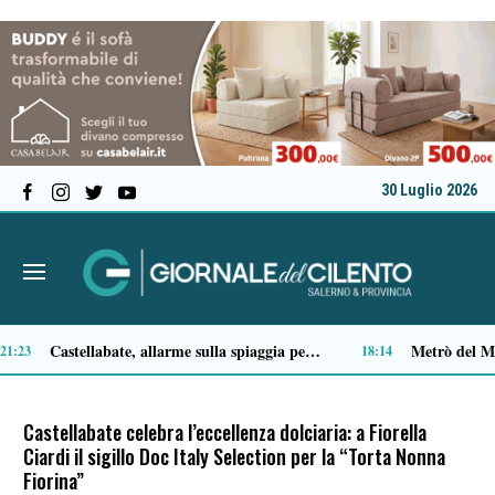
30 Luglio 2026
Premio Terre del Bussento, si alza il sipario: stasera Roberto Fico apre l’11ª edizione
14:49
14:35
Castellabate celebra l’eccellenza dolciaria: a Fiorella
Ciardi il sigillo Doc Italy Selection per la “Torta Nonna
Fiorina”