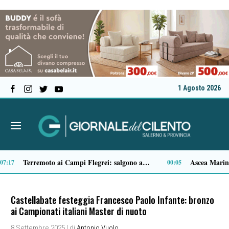
1 Agosto 2026
Il MOA di Eboli ottiene il riconoscimento di Museo di interesse regionale
14:34
14:14
Castellabate festeggia Francesco Paolo Infante: bronzo
ai Campionati italiani Master di nuoto
8 Settembre 2025
| di
Antonio Vuolo