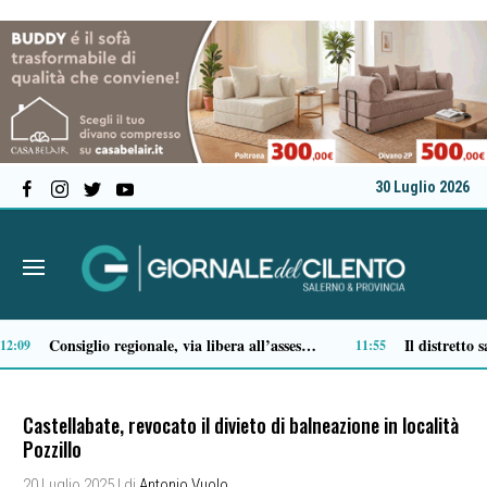
30 Luglio 2026
Traffico di cocaina dal Sud America, la coppia arrestata è di Buonabitacolo: avrebbe rifornito il Vallo di Diano
10:33
10:12
Castellabate, revocato il divieto di balneazione in località
Pozzillo
20 Luglio 2025
| di
Antonio Vuolo