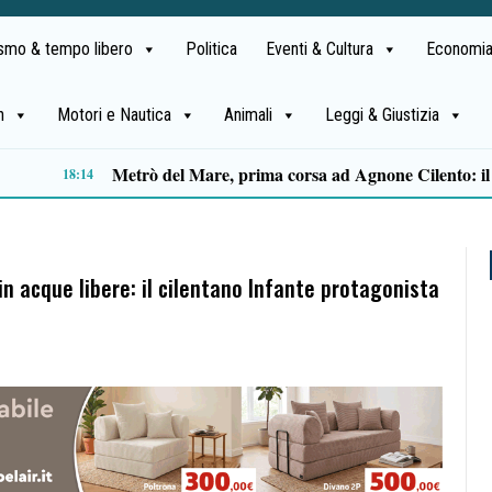
ismo & tempo libero
Politica
Eventi & Cultura
Economia
h
Motori e Nautica
Animali
Leggi & Giustizia
Capaccio Paestum spazio di legalità: oltre 43 ettari di beni confiscati destinati a progetti sociali
14:14
n acque libere: il cilentano Infante protagonista