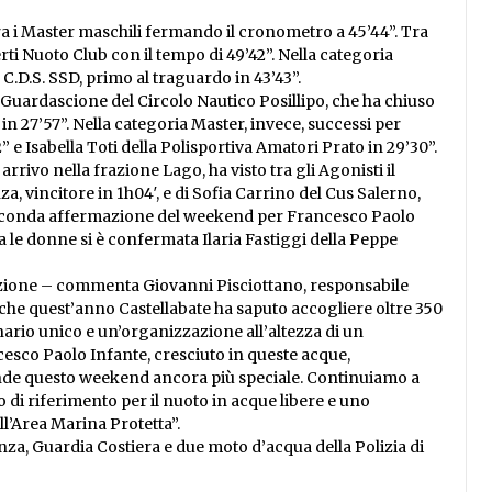
tra i Master maschili fermando il cronometro a 45’44”. Tra
rti Nuoto Club con il tempo di 49’42”. Nella categoria
C.D.S. SSD, primo al traguardo in 43’43”.
 Guardascione del Circolo Nautico Posillipo, che ha chiuso
n 27’57”. Nella categoria Master, invece, successi per
 e Isabella Toti della Polisportiva Amatori Prato in 29’30”.
rrivo nella frazione Lago, ha visto tra gli Agonisti il
, vincitore in 1h04′, e di Sofia Carrino del Cus Salerno,
la seconda affermazione del weekend per Francesco Paolo
a le donne si è confermata Ilaria Fastiggi della Peppe
tazione – commenta Giovanni Pisciottano, responsabile
che quest’anno Castellabate ha saputo accogliere oltre 350
enario unico e un’organizzazione all’altezza di un
sco Paolo Infante, cresciuto in queste acque,
rende questo weekend ancora più speciale. Continuiamo a
 di riferimento per il nuoto in acque libere e uno
ll’Area Marina Protetta”.
anza, Guardia Costiera e due moto d’acqua della Polizia di