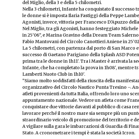
del Miglio, della 3 e della 5 chilometri.
Nella 3 chilometri, Infante ha conquistato il successo 
le donne si è imposta Ilaria Fastiggi della Peppe Lambe
Agonisti, invece, vittoria per Francesco D’Apuzzo della 
Nel Miglio, tra gli Agonisti, hanno festeggiato Michele
in 25’06”, e Marina Gravino della Dream Team Salerno i
Fabio Mantovani del Circolo Canottieri Aniene in 25’02”
La 5 chilometri, con partenza dal porto di San Marco e a
successo di Gaetano Parigiano della Splash ASD Potenza
prima tra le donne in 1h11′. Tra i Master è arrivata 
Infante, che ha completato la prova in 1h08′, mentre tr
Lamberti Nuoto Club in 1h10′.
“Siamo molto soddisfatti della riuscita della manifes
organizzativo del Circolo Nautico Punta Tresino –. An
atleti provenienti da tutta Italia, offrendo loro uno sc
appuntamento nazionale. Vedere un atleta come France
conquistare due vittorie davanti al pubblico di casa 
lavorare perché il nostro mare sia sempre più un punto
straordinario veicolo di promozione del territorio e de
A vigilare sulla gara le imbarcazioni di Guardia di Fin
Stato. A cronometrare i tempi è stata la società Icron.