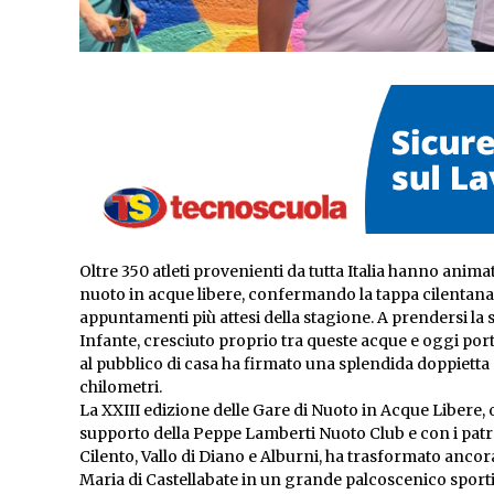
Oltre 350 atleti provenienti da tutta Italia hanno anima
nuoto in acque libere, confermando la tappa cilentan
appuntamenti più attesi della stagione. A prendersi la 
Infante, cresciuto proprio tra queste acque e oggi por
al pubblico di casa ha firmato una splendida doppietta 
chilometri.
La XXIII edizione delle Gare di Nuoto in Acque Libere, 
supporto della Peppe Lamberti Nuoto Club e con i patr
Cilento, Vallo di Diano e Alburni, ha trasformato ancora
Maria di Castellabate in un grande palcoscenico sporti