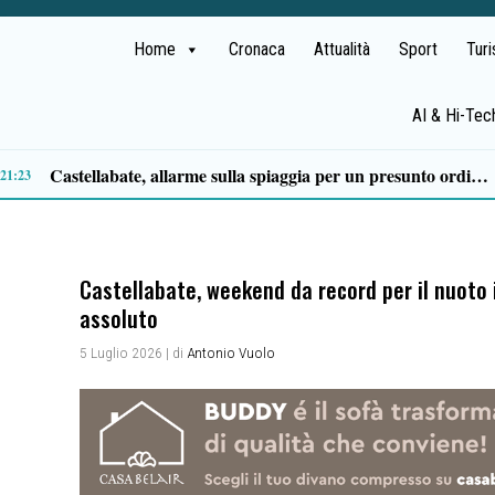
Home
Cronaca
Attualità
Sport
Tur
AI & Hi-Tec
Premio Terre del Bussento, si alza il sipario: stasera Roberto Fico apre l’11ª edizione
14:35
Castellabate, weekend da record per il nuoto i
assoluto
5 Luglio 2026
| di
Antonio Vuolo