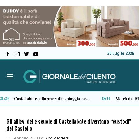
30 Luglio 2026
Tortorella celebra la Fiera di San Basilio: tra antichi mestieri, bestiame e la musica della Bandabardò
Premio Terre del Bussento, si alza il sipario: stasera Roberto Fico apre l’11ª edizione
14:49
14:35
Gli allievi delle scuole di Castellabate diventano “custodi”
del Castello
10 Febbraio 2011
| di
Rito Ruggeri