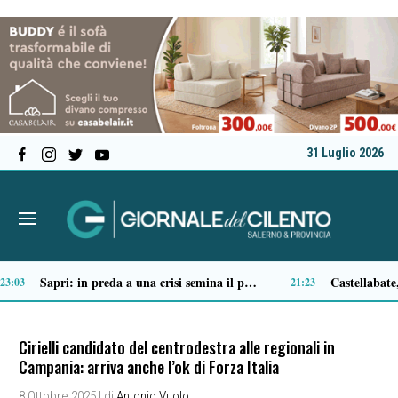
31 Luglio 2026
Tortorella celebra la Fiera di San Basilio: tra antichi mestieri, bestiame e la musica della Bandabardò
14:51
14:49
Cirielli candidato del centrodestra alle regionali in
Campania: arriva anche l’ok di Forza Italia
8 Ottobre 2025
| di
Antonio Vuolo