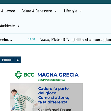
 & Lavoro
Salute & Benessere
Lifestyle
Ambiente
Legittima difesa Centola, avvocato Antonello Natale: «La giustizia ha fatto il suo corso»
10:22
PUBBLICITÀ