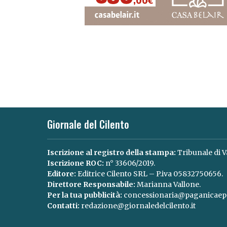
Giornale del Cilento
Iscrizione al registro della stampa:
Tribunale di V
Iscrizione ROC:
n° 33606/2019.
Editore:
Editrice Cilento SRL – P.iva 05832750656.
Direttore Responsabile:
Marianna Vallone.
Per la tua pubblicità:
concessionaria@paganicaepa
Contatti:
redazione@giornaledelcilento.it