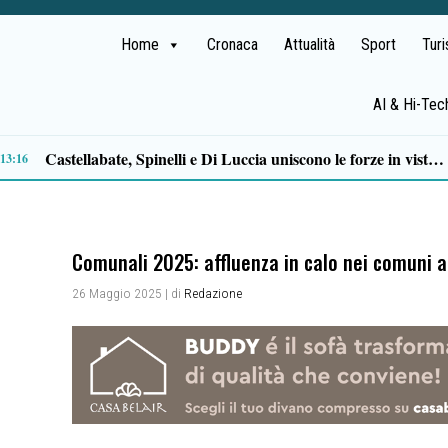
Home
Cronaca
Attualità
Sport
Tur
AI & Hi-Tec
Mobilità sostenibile, Baronissi conquista il primo posto in graduatoria per lo scuolabus elettrico
11:05
Comunali 2025: affluenza in calo nei comuni al
26 Maggio 2025
| di
Redazione