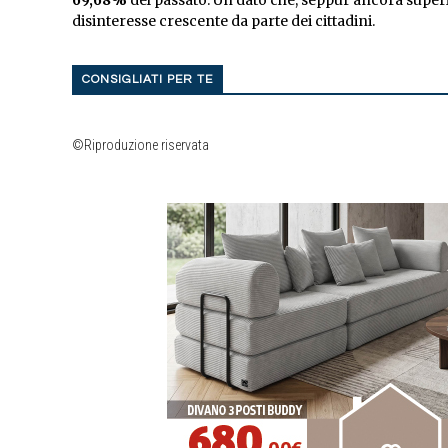
69,68%
del passato. Un dato che, seppur ancora super
disinteresse crescente da parte dei cittadini.
CONSIGLIATI PER TE
©Riproduzione riservata