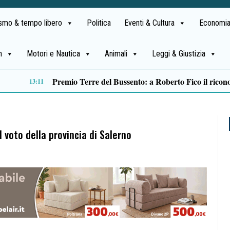
ismo & tempo libero
Politica
Eventi & Cultura
Economia
h
Motori e Nautica
Animali
Leggi & Giustizia
Legittima difesa Centola, Tommasetti: «Giustizia conferma che avevamo scelto bene»
10:44
 voto della provincia di Salerno