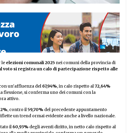
r le
elezioni comunali 2025
nei comuni della provincia di
 al voto si registra un calo di partecipazione rispetto alle
con un’affluenza del
67,94%
, in calo rispetto al
72,64%
la flessione, si conferma uno dei comuni con la
ra attivo.
32%
, contro il
59,70%
del precedente appuntamento
riflette un trend ormai evidente anche a livello nazionale.
tato il
60,93%
degli aventi diritto, in netto calo rispetto al