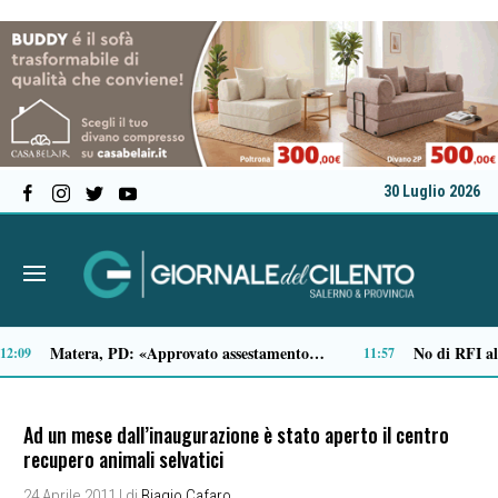
30 Luglio 2026
Tamponamento sulla litoranea di Pontecagnano: due ragazze ferite, madre e figlia illese
Traffico di cocaina dal Sud America, la coppia arrestata è di Buonabitacolo: avrebbe rifornito il Vallo di Diano
10:33
10:
Ad un mese dall’inaugurazione è stato aperto il centro
recupero animali selvatici
24 Aprile 2011
| di
Biagio Cafaro