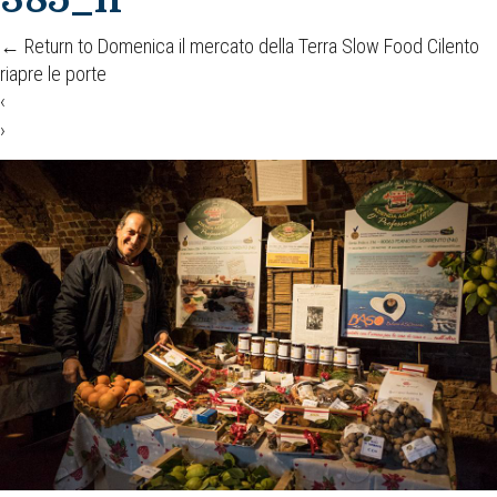
←
Return to Domenica il mercato della Terra Slow Food Cilento
riapre le porte
‹
›