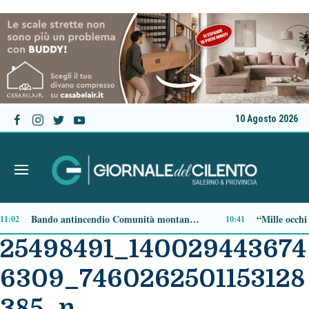
10 Agosto 2026
“Mille occhi intelligenti”, Atrani sperimenta l’AI per il controllo del territorio
Santa Maria di Castellabate, “La Stuzza” compie 125 anni: il 14 agosto torna lo storico palio sul mare
10:20
25498491_140029443674
6309_7460262501153128
385_n