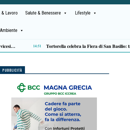
 & Lavoro
Salute & Benessere
Lifestyle
Ambiente
Verso il 66^ Salone nautico internazionale di Genova: aperto il ticketing online
13:01
PUBBLICITÀ