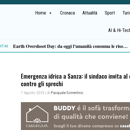
Home
Cronaca
Attualità
Sport
Tur
AI & Hi-Tec
e Petrosino
13:43
Emergenza idrica a Sanza: il sindaco invita al
contro gli sprechi
7 Agosto 2025
| di
Pasquale Sorrentino