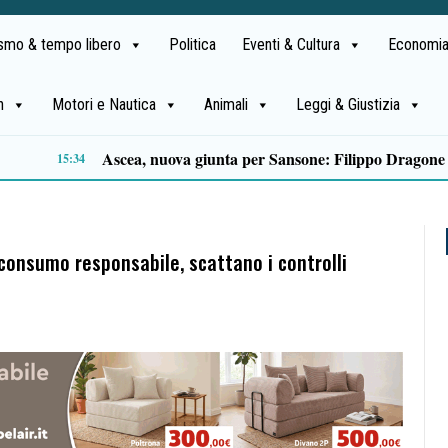
ismo & tempo libero
Politica
Eventi & Cultura
Economia
h
Motori e Nautica
Animali
Leggi & Giustizia
Microcemento, tutto quello che c’è da sapere prima di sceglierlo
13:22
 consumo responsabile, scattano i controlli