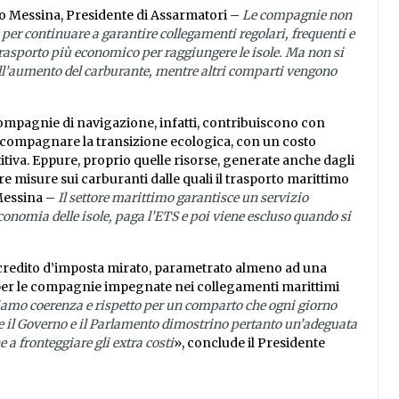
o Messina, Presidente di Assarmatori –
Le compagnie non
per continuare a garantire collegamenti regolari, frequenti e
trasporto più economico per raggiungere le isole. Ma non si
dell’aumento del carburante, mentre altri comparti vengono
 compagnie di navigazione, infatti, contribuiscono con
accompagnare la transizione ecologica, con un costo
tiva. Eppure, proprio quelle risorse, generate anche dagli
e misure sui carburanti dalle quali il trasporto marittimo
Messina –
Il settore marittimo garantisce un servizio
economia delle isole, paga l’ETS e poi viene escluso quando si
 credito d’imposta mirato, parametrato almeno ad una
 per le compagnie impegnate nei collegamenti marittimi
iamo coerenza e rispetto per un comparto che ogni giorno
che il Governo e il Parlamento dimostrino pertanto un’adeguata
 a fronteggiare gli extra costi
», conclude il Presidente