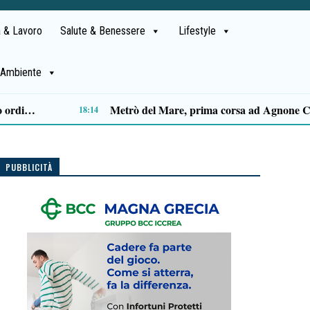
 & Lavoro
Salute & Benessere
Lifestyle
Ambiente
Capaccio Paestum spazio di legalità: oltre 43 ettari di beni confiscati destinati a progetti sociali
14:14
PUBBLICITÀ