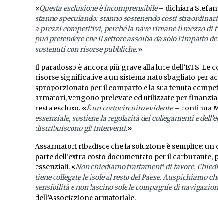
«
Questa esclusione è incomprensibile
– dichiara Stefan
stanno speculando: stanno sostenendo costi straordinari 
a prezzi competitivi, perché la nave rimane il mezzo di 
può pretendere che il settore assorba da solo l’impatto 
sostenuti con risorse pubbliche.
»
Il paradosso è ancora più grave alla luce dell’ETS. Le
risorse significative a un sistema nato sbagliato per 
sproporzionato per il comparto e la sua tenuta competi
armatori, vengono prelevate ed utilizzate per finanziar
resta escluso. «
È un cortocircuito evidente
– continua 
essenziale, sostiene la regolarità dei collegamenti e dell’
distribuiscono gli interventi.
»
Assarmatori ribadisce che la soluzione è semplice: un
parte dell’extra costo documentato per il carburante,
essenziali. «
Non chiediamo trattamenti di favore. Chied
tiene collegate le isole al resto del Paese. Auspichiamo 
sensibilità e non lascino sole le compagnie di navigazione
dell’Associazione armatoriale.