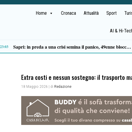
Home
Cronaca
Attualità
Sport
Tur
AI & Hi-Tec
Premio Terre del Bussento, si alza il sipario
14:49
Extra costi e nessun sostegno: il trasporto ma
18 Maggio 2026
| di
Redazione