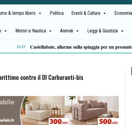
ismo & tempo libero
Politica
Eventi & Cultura
Economia
h
Motori e Nautica
Animali
Leggi & Giustizia
: stasera Roberto Fico apre l’11ª edizione
14:35
rittimo contro il Dl Carburanti-bis