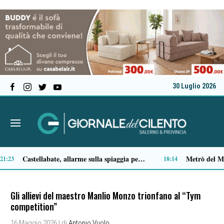
30 Luglio 2026
Premio Terre del Bussento, si alza il sipario: stasera Roberto Fico apre l’11ª edizione
:49
14:35
Gli allievi del maestro Manlio Monzo trionfano al “Tym
competition”
16 Maggio 2026
| di
Antonio Vuolo