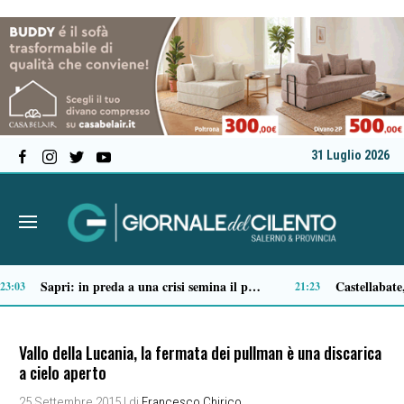
31 Luglio 2026
Ascea, nuova giunta per Sansone: Filippo Dragone vicesindaco, Egidio Criscuolo assessore ai Lavori Pubblici
Tortorella celebra la Fiera di San Basilio: tra antichi mestieri, bestiame e la musica della Bandabardò
14:51
Vallo della Lucania, la fermata dei pullman è una discarica
a cielo aperto
25 Settembre 2015
| di
Francesco Chirico