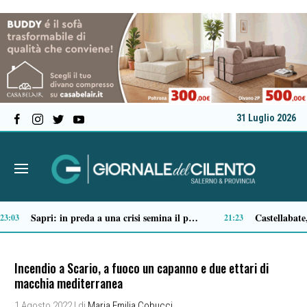
31 Luglio 2026
 ai Lavori Pubblici
Tortorella celebra la Fiera di San Basilio: tra antichi mestieri, bestiame e la musica della Bandabardò
14:51
14:49
Incendio a Scario, a fuoco un capanno e due ettari di
macchia mediterranea
1 Agosto 2022
| di
Maria Emilia Cobucci