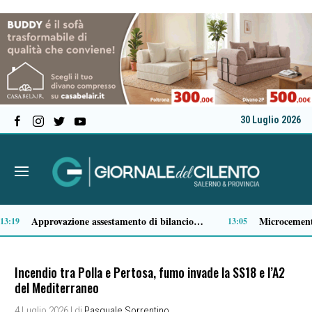
30 Luglio 2026
No di RFI al ripristino del facchinaggio alla stazione di Sapri, PSI: «La battaglia continua»
Comparto ittico, dalla Regione Campania 3 milioni di euro per fronteggiare il caro-gasolio
11:36
1
Incendio tra Polla e Pertosa, fumo invade la SS18 e l’A2
del Mediterraneo
4 Luglio 2026
| di
Pasquale Sorrentino