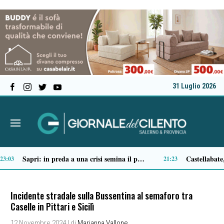
31 Luglio 2026
Tortorella celebra la Fiera di San Basilio: tra antichi mestieri, bestiame e la musica della Bandabardò
14:51
14:49
Incidente stradale sulla Bussentina al semaforo tra
Caselle in Pittari e Sicilì
12 Novembre 2024
| di
Marianna Vallone