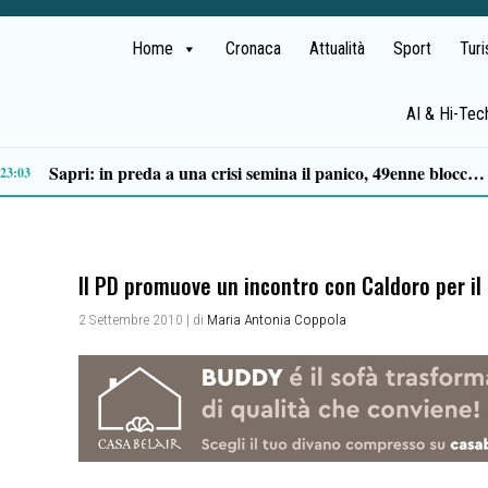
Home
Cronaca
Attualità
Sport
Tur
AI & Hi-Tec
Tortorella celebra la Fiera di San Basilio: tra antichi mestieri, bestiame e la musica della Bandabardò
14:49
Il PD promuove un incontro con Caldoro per 
2 Settembre 2010
| di
Maria Antonia Coppola