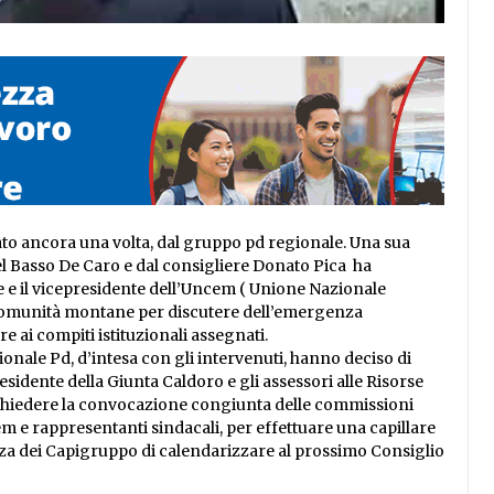
to ancora una volta, dal gruppo pd regionale. Una sua
 Basso De Caro e dal consigliere Donato Pica ha
te e il vicepresidente dell’Uncem ( Unione Nazionale
 Comunità montane per discutere dell’emergenza
e ai compiti istituzionali assegnati.
ionale Pd, d’intesa con gli intervenuti, hanno deciso di
sidente della Giunta Caldoro e gli assessori alle Risorse
chiedere la convocazione congiunta delle commissioni
m e rappresentanti sindacali, per effettuare una capillare
nza dei Capigruppo di calendarizzare al prossimo Consiglio