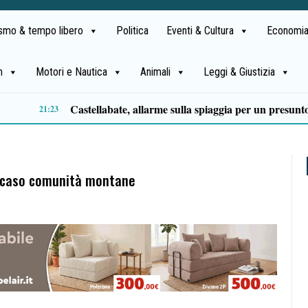
ismo & tempo libero
Politica
Eventi & Cultura
Economia
h
Motori e Nautica
Animali
Leggi & Giustizia
Premio Terre del Bussento, si alza il sipario: stasera Roberto Fico apre l’11ª edizione
14:35
il caso comunità montane