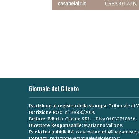
Giornale del Cilento
Iscrizione al registro della stampa:
Tribunale di V
Iscrizione ROC:
n° 33606/2019.
Editore:
Editrice Cilento SRL – P.iva 05832750656.
Direttore Responsabile:
Marianna Vallone.
Per la tua pubblicità:
concessionaria@paganicaepa
Contatti:
redazione@giornaledelcilento.it