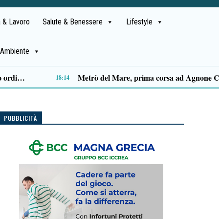
 & Lavoro
Salute & Benessere
Lifestyle
Ambiente
Capaccio Paestum spazio di legalità: oltre 43 ettari di beni confiscati destinati a progetti sociali
14:14
PUBBLICITÀ