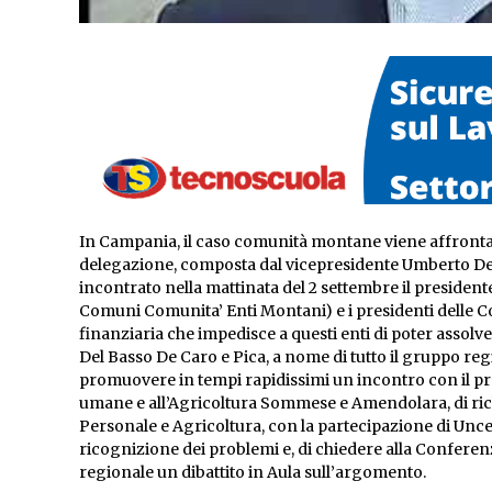
In Campania, il caso comunità montane viene affronta
delegazione, composta dal vicepresidente Umberto Del
incontrato nella mattinata del 2 settembre il presiden
Comuni Comunita’ Enti Montani) e i presidenti delle
finanziaria che impedisce a questi enti di poter assolver
Del Basso De Caro e Pica, a nome di tutto il gruppo reg
promuovere in tempi rapidissimi un incontro con il pre
umane e all’Agricoltura Sommese e Amendolara, di ri
Personale e Agricoltura, con la partecipazione di Unce
ricognizione dei problemi e, di chiedere alla Confere
regionale un dibattito in Aula sull’argomento.