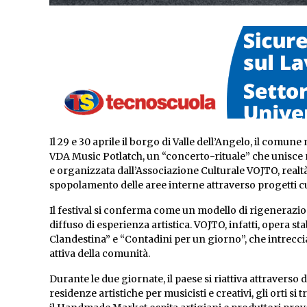
Il 29 e 30 aprile il borgo di Valle dell’Angelo, il comu
VDA Music Potlatch, un “concerto-rituale” che unisce mu
e organizzata dall’Associazione Culturale VOJTO, realtà 
spopolamento delle aree interne attraverso progetti cult
Il festival si conferma come un modello di rigenerazio
diffuso di esperienza artistica. VOJTO, infatti, opera 
Clandestina” e “Contadini per un giorno”, che intrecc
attiva della comunità.
Durante le due giornate, il paese si riattiva attraverso
residenze artistiche per musicisti e creativi, gli orti s