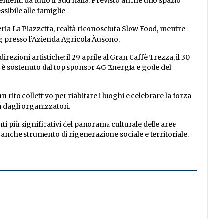
ienti da tutto il Sud Italia. Previsto anche uno spazio
sibile alle famiglie.
eria La Piazzetta, realtà riconosciuta Slow Food, mentre
g presso l’Azienda Agricola Àusono.
zioni artistiche: il 29 aprile al Gran Caffè Trezza, il 30
to è sostenuto dal top sponsor 4G Energia e gode del
n rito collettivo per riabitare i luoghi e celebrare la forza
va dagli organizzatori.
 più significativi del panorama culturale delle aree
anche strumento di rigenerazione sociale e territoriale.