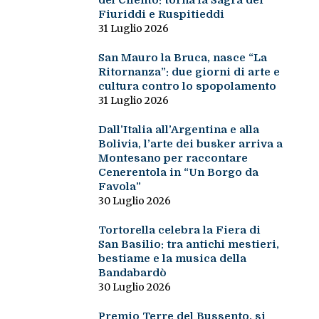
del Cilento: torna la Sagra dei
Fiuriddi e Ruspitieddi
31 Luglio 2026
San Mauro la Bruca, nasce “La
Ritornanza”: due giorni di arte e
cultura contro lo spopolamento
31 Luglio 2026
Dall’Italia all’Argentina e alla
Bolivia, l’arte dei busker arriva a
Montesano per raccontare
Cenerentola in “Un Borgo da
Favola”
30 Luglio 2026
Tortorella celebra la Fiera di
San Basilio: tra antichi mestieri,
bestiame e la musica della
Bandabardò
30 Luglio 2026
Premio Terre del Bussento, si