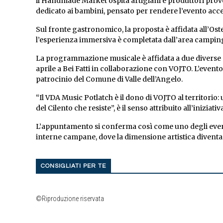
il Handmade Market ospita artigiani e produttori proven
dedicato ai bambini, pensato per rendere l’evento acces
Sul fronte gastronomico, la proposta è affidata all’Ost
l’esperienza immersiva è completata dall’area campin
La programmazione musicale è affidata a due diverse dire
aprile a Bei Fatti in collaborazione con VOJTO. L’even
patrocinio del Comune di Valle dell’Angelo.
“Il VDA Music Potlatch è il dono di VOJTO al territorio: u
del Cilento che resiste”, è il senso attribuito all’iniziati
L’appuntamento si conferma così come uno degli eventi
interne campane, dove la dimensione artistica diventa 
CONSIGLIATI PER TE
©Riproduzione riservata