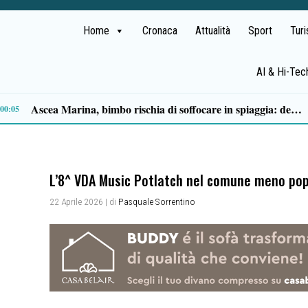
Home
Cronaca
Attualità
Sport
Tur
AI & Hi-Tec
Milan in lutto, addio a Franco Baresi: il commosso saluto del club
13:53
L’8^ VDA Music Potlatch nel comune meno popo
22 Aprile 2026
| di
Pasquale Sorrentino