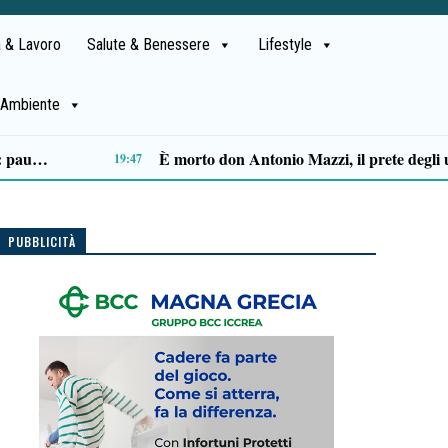
 & Lavoro
Salute & Benessere
Lifestyle
Ambiente
Ascea, Pietro D’Angiolillo: «La nuova giunta guarda al futuro, con gli occhi del passato»
13:11
PUBBLICITÀ