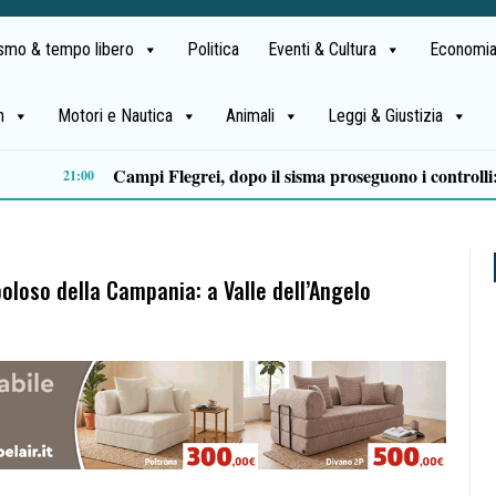
ismo & tempo libero
Politica
Eventi & Cultura
Economia
h
Motori e Nautica
Animali
Leggi & Giustizia
Castellabate, Spinelli e Di Luccia uniscono le forze in vista delle comunali 2027
13:32
loso della Campania: a Valle dell’Angelo