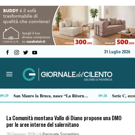
31 Luglio 2026
Sicurezza, il sindaco di Castellabate scrive a Prefetto e Questore: “Più controlli e più presenza sul territorio”
18:09
18:01
La Comunità montana Vallo di Diano propone una DMO
per le aree interne del salernitano
20 Gennaio 2026
| di
Pasquale Sorrentino